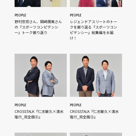
PEOPLE
PEOPLE
野村忠宏さん、岡崎朋美さん
レジェンドアスリートのトー
の『スポーツコンピテンシ
クを振り返る『スポーツコン
ー』トーク振り返り
ピテンシー』総集編をお届
け！
PEOPLE
PEOPLE
CROSSTALK『仁志敏久×清水
CROSSTALK『仁志敏久×清水
隆行_完全版④』
隆行_完全版③』