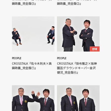
鍋政義_完全版③』
鍋政義_完全版②』
野球
PEOPLE
PEOPLE
CROSSTALK『佐々木則夫×眞
CROSSTALK『掛布雅之×阪神
鍋政義_完全版①』
園芸グラウンドキーパー金沢
健児_完全版④』