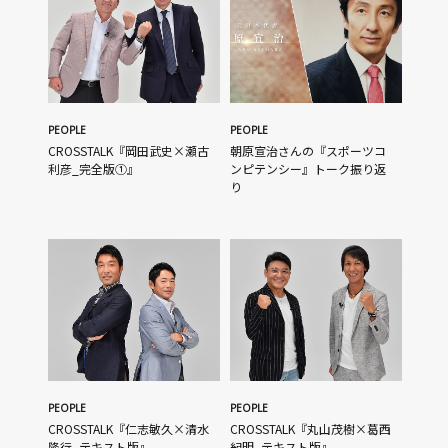
PEOPLE
PEOPLE
CROSSTALK『岡田武史×瀬古
朝原宣治さんの『スポーツコ
利彦_完全版①』
ンピテンシー』トーク振り返
り
PEOPLE
PEOPLE
CROSSTALK『仁志敏久×清水
CROSSTALK『丸山茂樹×葛西
隆行_テキスト版』
紀明_テキスト版』