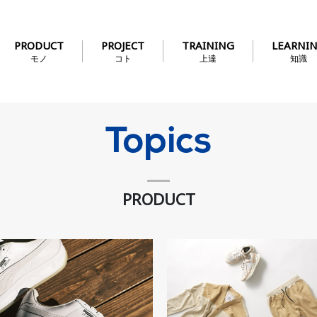
PRODUCT
PROJECT
TRAINING
LEARNI
モノ
コト
上達
知識
Topics
PRODUCT