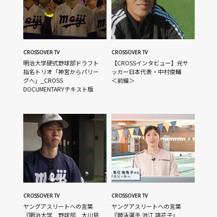
CROSSOVER TV
CROSSOVER TV
明治大学硬式野球部ドラフト
【CROSSインタビュー】元サ
指名トリオ「神宮からパリー
ッカー日本代表・中村俊輔
グへ」_CROSS
＜前編＞
DOCUMENTARYテキスト版
CROSSOVER TV
CROSSOVER TV
ヤングアスリートへの言葉
ヤングアスリートへの言葉
『明治大学 野球部 大川慈
『競泳選手 池江 璃花子』