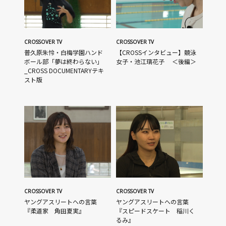
CROSSOVER TV
CROSSOVER TV
普久原朱怜・白梅学園ハンド
【CROSSインタビュー】競泳
ボール部「夢は終わらない」
女子・池江璃花子 ＜後編＞
_CROSS DOCUMENTARYテキ
スト版
CROSSOVER TV
CROSSOVER TV
ヤングアスリートへの言葉
ヤングアスリートへの言葉
『柔道家 角田夏実』
『スピードスケート 稲川く
るみ』