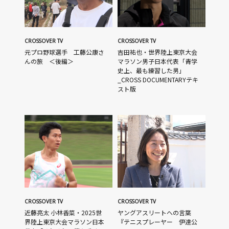
CROSSOVER TV
CROSSOVER TV
元プロ野球選手 工藤公康さ
吉田祐也・世界陸上東京大会
んの旅 ＜後編＞
マラソン男子日本代表「青学
史上、最も練習した男」
_CROSS DOCUMENTARYテキ
スト版
CROSSOVER TV
CROSSOVER TV
近藤亮太 小林香菜・2025世
ヤングアスリートへの言葉
界陸上東京大会マラソン日本
『テニスプレーヤー 伊達公