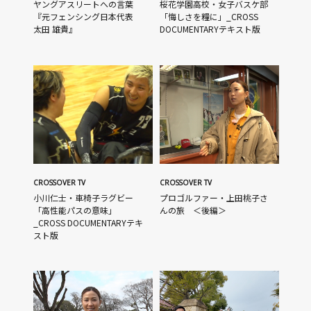
ヤングアスリートへの言葉
桜花学園高校・女子バスケ部
『元フェンシング日本代表
「悔しさを糧に」_CROSS
太田 雄貴』
DOCUMENTARYテキスト版
CROSSOVER TV
CROSSOVER TV
小川仁士・車椅子ラグビー
プロゴルファー・上田桃子さ
「高性能パスの意味」
んの旅 ＜後編＞
_CROSS DOCUMENTARYテキ
スト版