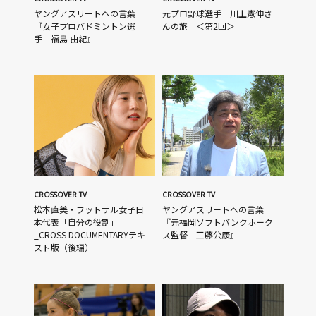
ヤングアスリートへの言葉
元プロ野球選手 川上憲伸さ
『女子プロバドミントン選
んの旅 ＜第2回＞
手 福島 由紀』
CROSSOVER TV
CROSSOVER TV
松本直美・フットサル女子日
ヤングアスリートへの言葉
本代表「自分の役割」
『元福岡ソフトバンクホーク
_CROSS DOCUMENTARYテキ
ス監督 工藤公康』
スト版（後編）