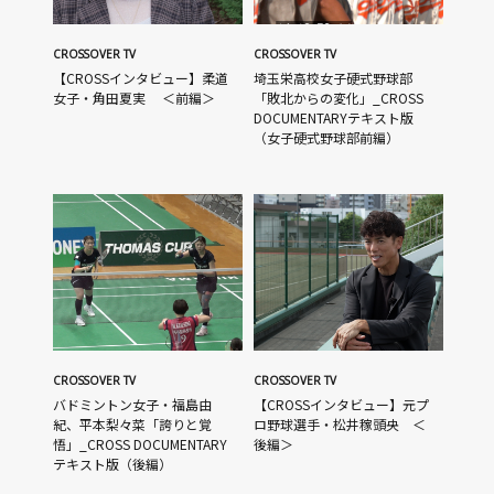
CROSSOVER TV
CROSSOVER TV
【CROSSインタビュー】柔道
埼玉栄高校女子硬式野球部
女子・角田夏実 ＜前編＞
「敗北からの変化」_CROSS
DOCUMENTARYテキスト版
（女子硬式野球部前編）
CROSSOVER TV
CROSSOVER TV
バドミントン女子・福島由
【CROSSインタビュー】元プ
紀、平本梨々菜「誇りと覚
ロ野球選手・松井稼頭央 ＜
悟」_CROSS DOCUMENTARY
後編＞
テキスト版（後編）