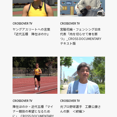
CROSSOVER TV
CROSSOVER TV
ヤングアスリートへの言葉
宮脇花綸・フェンシング日本
『近代五種 陣在ほのか』
代表「肉を切らせて骨を断
つ」_CROSS DOCUMENTARY
テキスト版
CROSSOVER TV
CROSSOVER TV
陣在ほのか・近代五種「マイ
元プロ野球選手 工藤公康さ
ナー競技の希望となるため
んの旅 ＜続編＞
に」_CROSS DOCUMENTARY