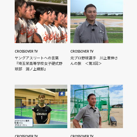
CROSSOVER TV
CROSSOVER TV
ヤングアスリートへの言葉
元プロ野球選手 川上憲伸さ
『埼玉栄高等学校女子硬式野
んの旅 ＜第3回＞
球部 淵ノ上綾那』
CROSSOVER TV
CROSSOVER TV