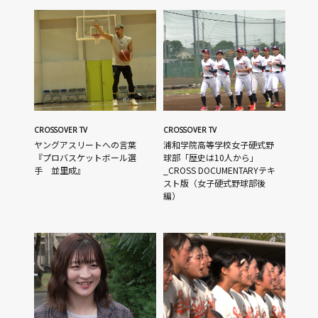
CROSSOVER TV
CROSSOVER TV
ヤングアスリートへの言葉
浦和学院高等学校女子硬式野
『プロバスケットボール選
球部「歴史は10人から」
手 並里成』
_CROSS DOCUMENTARYテキ
スト版（女子硬式野球部後
編）