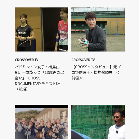
CROSSOVER TV
CROSSOVER TV
バドミントン女子・福島由
【CROSSインタビュー】元プ
紀、平本梨々菜「13歳差の出
ロ野球選手・松井稼頭央 ＜
会い」_CROSS
前編＞
DOCUMENTARYテキスト版
（前編）