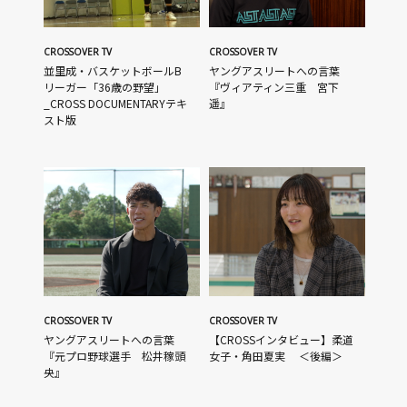
CROSSOVER TV
CROSSOVER TV
並里成・バスケットボールB
ヤングアスリートへの言葉
リーガー「36歳の野望」
『ヴィアティン三重 宮下
_CROSS DOCUMENTARYテキ
遥』
スト版
CROSSOVER TV
CROSSOVER TV
ヤングアスリートへの言葉
【CROSSインタビュー】柔道
『元プロ野球選手 松井稼頭
女子・角田夏実 ＜後編＞
央』