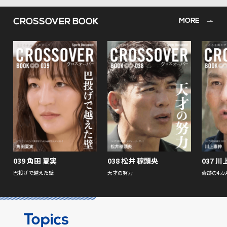
CROSSOVER BOOK
MORE
039 角田 夏実
038 松井 稼頭央
037 川
巴投げで越えた壁
天才の努力
奇跡の4カ
Topics